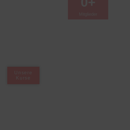
0
+
FightSportGym in
Mainz-Mombach.
Mitglieder
Wir laden Sie ein,
auf unserer
Homepage alles
über unsere Schule
und den Trainer
Farzad Tizabi zu
erfahren.
Unsere
Kurse