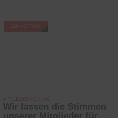
melde dich verbindlich an – so sparst du dir die 15 € fürs
Probetraining,
die Anmeldegebühr und bekommst zusätzlich ein
Starterset geschenkt!
ZUM VERTRAG
MITGLIEDER MEINUNG
Wir lassen die Stimmen
unserer Mitglieder für