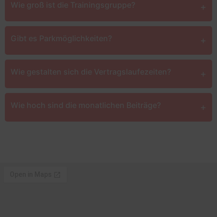
Wie groß ist die Trainingsgruppe?
+
Gibt es Parkmöglichkeiten?
+
Wie gestalten sich die Vertragslaufezeiten?
+
Wie hoch sind die monatlichen Beiträge?
+