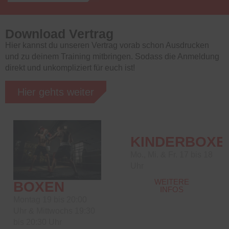
Download Vertrag
Hier kannst du unseren Vertrag vorab schon Ausdrucken
und zu deinem Training mitbringen. Sodass die Anmeldung
direkt und unkompliziert für euch ist!
Hier gehts weiter
KINDERBOXE
Mo., Mi. & Fr. 17 bis 18
Uhr
WEITERE
BOXEN
INFOS
Montag 19 bis 20:00
Uhr & Mittwochs 19:30
bis 20:30 Uhr